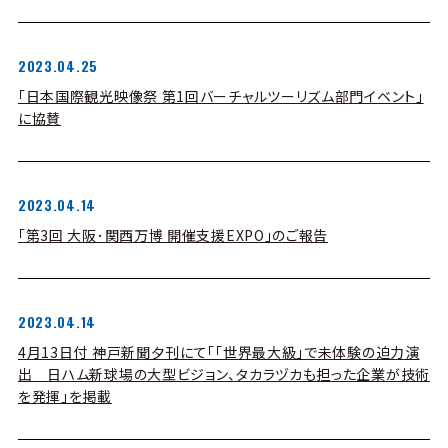
2023.04.25
「日本国際観光映像祭 第1回バーチャルツーリズム部門イベント」
に協賛
2023.04.14
「第3回 大阪･関西万博 開催支援EXPO」のご報告
2023.04.14
4月13日付 神戸新聞夕刊にて「「世界最大級」で未体験の迫力演
出 日ハム新球場の大型ビジョン、タカラヅカも担った企業が技術
を発揮」を掲載